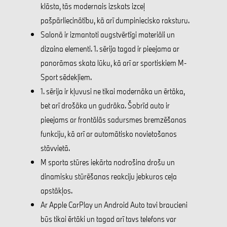
klāsta, tās modernais izskats izceļ
pašpārliecinātību, kā arī dumpiniecisko raksturu.
Salonā ir izmantoti augstvērtīgi materiāli un
dizaina elementi. 1. sērija tagad ir pieejama ar
panorāmas skata lūku, kā arī ar sportiskiem M-
Sport sēdekļiem.
1. sērija ir kļuvusi ne tikai modernāka un ērtāka,
bet arī drošāka un gudrāka. Šobrīd auto ir
pieejams ar frontālās sadursmes bremzēšanas
funkciju, kā arī ar automātisko novietošanos
stāvvietā.
M sporta stūres iekārta nodrošina drošu un
dinamisku stūrēšanas reakciju jebkuros ceļa
apstākļos.
Ar Apple CarPlay un Android Auto tavi braucieni
būs tikai ērtāki un tagad arī tavs telefons var