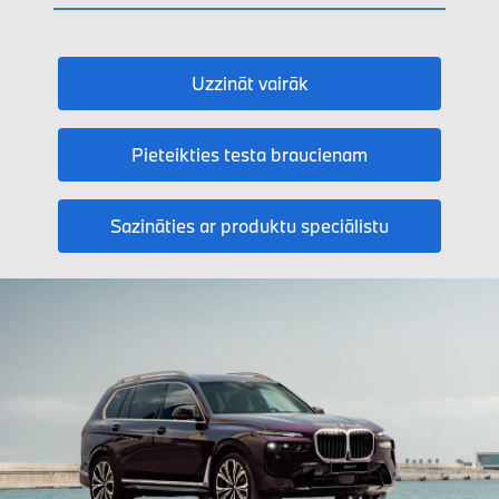
Uzzināt vairāk
Pieteikties testa braucienam
Sazināties ar produktu speciālistu