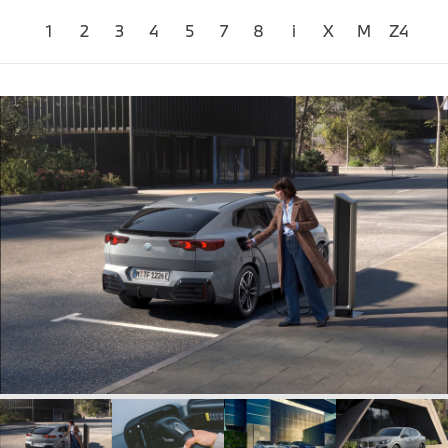
1
2
3
4
5
7
8
i
X
M
Z4