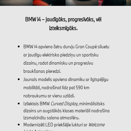
BMW i4 – jaudīgāks, progresīvāks, vēl
izteiksmīgāks.
BMW i4 apvieno četru durvju Gran Coupé siluetu
ar jaudīgu elektrisko piedziņu un sportisku
dizainu, radot dinamisku un progresīvu
braukšanas pieredzi.
Jaunais modelis apvieno dinamiku ar ilgtspējīgu
mobilitāti, nodrošinot līdz pat 590 km
nobraukumu ar vienu uzlādi.
Izliektais BMW
Curved Display
, minimālistisks
dizains un augstākās klases materiāli nodrošina
izsmalcinātu salona atmosfēru.
Modernizēti LED priekšējie lukturi ar
Welcome