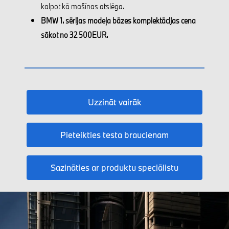
kalpot kā mašīnas atslēga.
BMW 1. sērijas modeļa bāzes komplektācijas cena
sākot no 32 500EUR.
Uzzināt vairāk
Pieteikties testa braucienam
Sazināties ar produktu speciālistu