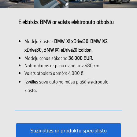
Elektrisks BMW ar valsts elektroauto atbalstu
Modeļu klāsts -
BMW iX1 xDrive30, BMW iX2
xDrive30, BMW iX1 eDrive20 Edition.
Modeļu cenas sākot no
36 000 EUR.
Nobraukums ar pilnu uzlādi līdz 480 km
Valsts atbalsta apmērs 4 000 €
Izvēlies savu auto no mūsu plašā elektroauto
klāsta.
Sazināties ar produktu speciālistu