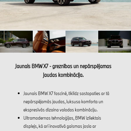
Jaunais BMW X7 - greznības un nepārspējamas
jaudas kombinācija.
Jaunais BMW X7 fascinē, tiklīdz sastopaties ar tā
nepārspējamās jaudas, luksusa komforta un
ekspresīvās dizaina valodas kombināciju.
Ultramodernas tehnoloģijas, BMW izliektais
displejs, kā arī inovatīvā gaismas josla ar