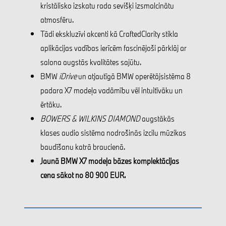
kristālisko izskatu rada sevišķi izsmalcinātu
atmosfēru.
Tādi ekskluzīvi akcenti kā CraftedClarity stikla
aplikācijas vadības ierīcēm fascinējoši pārklāj ar
salona augstās kvalitātes sajūtu.
BMW
iDrive
un atjautīgā BMW operētājsistēma 8
padara X7 modeļa vadāmību vēl intuitīvāku un
ērtāku.
BOWERS & WILKINS DIAMOND
augstākās
klases audio sistēma nodrošinās izcilu mūzikas
baudīšanu katrā braucienā.
Jaunā BMW X7 modeļa bāzes komplektācijas
cena sākot no 80 900 EUR.