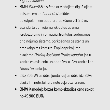
Light Animation
.
BMW
iDrive
8.5 sistēma ar viedajiem digitālajiem
asistentiem un
Connected
uzlādes
pakalpojumiem padara braukšanu vēl ērtāku.
Standarta aprīkojumā iekļautas ātruma
ierobežojuma informācija, frontālās sadursmes
brīdinājuma sistēma, parkošanās asistents un
atpakaļgaitas kamera. Papildaprīkojumā
pieejama
Driving Assistant Professional
ar joslu
kontroles asistentu un adaptīvo kruīza kontroli ar
Stop&Go
funkciju.
Līdz 205 kW uzlādes jauda ļauj uzlādēt līdz 80%
tikai 31 minūtē, lai turpinātu ceļu bez raizēm.
BMW i4 modeļa bāzes komplektācijas cena sākot
no 49 900 EUR.