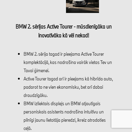
BMW 2. sērijas Active Tourer - mūsdienīgāka un
inovatīvāka kā vēl nekad!
BMW 2. sērija tagad ir pieejama Active Tourer
komplektācijā, kas nodrošina vairāk vietas Tev un
Tavai ģimenei.
Active Tourer tagad arī ir pieejams kā hibrīda auto,
padarot to ne vien ekonomisku, bet arī dabai
draudzīgāku.
BMW izliektais displejs un BMW atjautīgais
personiskais asistents nodrošina intuitīvu un
pilnīgi jaunu lietotāja pieredzi, ikreiz atrodoties
ceļā.