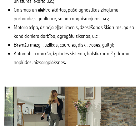
un stūres iekārta u.c.;
Gaismas un elektroiekārtas, pašdiagnostikas ziņojumu
pārbaude, signāltaure, salona apgaismojums u.c.;
Motora telpa, dzinēja eļļas līmenis, dzesēšanas šķidrums, gaisa
kondicioniera darbība, agregātu siksnas, u.c.;
Bremžu mezgli, uzlikas, caurules, diski, troses, gultņi;
Automobiļa apakša, izplūdes sistēma, balstiekārta, šķidrumu
noplūdes, aizsargplāksnes.