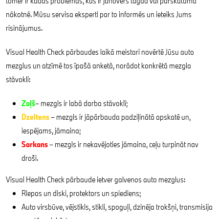
tomēr ir kādas problēmas, kas ir jānovērš tagad vai pārskatāmā
nākotnē. Mūsu servisa eksperti par to informēs un ieteiks Jums
risinājumus.
Visual Health Check pārbaudes laikā meistari novērtē Jūsu auto
mezglus un atzīmē tos īpašā anketā, norādot konkrētā mezgla
stāvokli:
Zaļš
– mezgls ir labā darba stāvoklī;
Dzeltens
– mezgls ir jāpārbauda padziļinātā apskatē un,
iespējams, jāmaina;
Sarkans
– mezgls ir nekavējoties jāmaina, ceļu turpināt nav
droši.
Visual Health Check pārbaude ietver galvenos auto mezglus:
Riepas un diski, protektors un spiediens;
Auto virsbūve, vējstikls, stikli, spoguļi, dzinēja trokšņi, transmisija