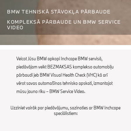
BMW TEHNISKĀ STĀVOKĻA PĀRBAUDE
KOMPLEKSĀ PĀRBAUDE UN BMW SERVICE
VIDEO
Veicot Jūsu BMW apkopi Inchcape BMW servisā,
piedāvājam veikt BEZMAKSAS komplekso automobiļu
pārbaudi jeb BMW Visual Health Check (VHC) kā arī
vērot savas automašīnas tehnisko apskati, izmantojot
mūsu jauno rīku – BMW Service Video.
Uzziniet vairāk par piedāvājumu, sazinoties ar BMW Inchcape
speciālistiem: