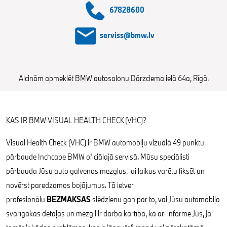
67828600
serviss@bmw.lv
Aicinām apmeklēt BMW autosalonu Dārzciema ielā 64a, Rīgā.
KAS IR BMW VISUAL HEALTH CHECK (VHC)?
Visual Health Check (VHC) ir BMW automobiļu vizuālā 49 punktu
pārbaude Inchcape BMW oficiālajā servisā. Mūsu speciālisti
pārbauda Jūsu auto galvenos mezglus, lai laikus varētu fiksēt un
novērst paredzamos bojājumus. Tā ietver
profesionālu
BEZMAKSAS
slēdzienu gan par to, vai Jūsu automobiļa
svarīgākās detaļas un mezgli ir darba kārtībā, kā arī informē Jūs, ja