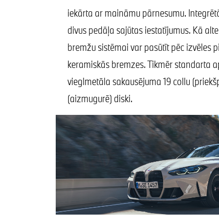
iekārta ar maināmu pārnesumu. Integrēt
divus pedāļa sajūtas iestatījumus. Kā alt
bremžu sistēmai var pasūtīt pēc izvēles
keramiskās bremzes. Tikmēr standarta ap
vieglmetāla sakausējuma 19 collu (priekš
(aizmugurē) diski.