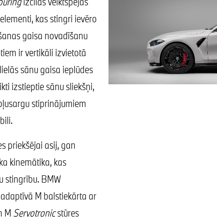
ouring
izcilās veiktspējas
elementi, kas stingri ievēro
ēšanas gaisa novadīšanu
em ir vertikāli izvietotā
ielās sānu gaisa ieplūdes
ti izstieptie sānu sliekšņi,
bļusargu stiprinājumiem
ili.
 priekšējai asij, gan
ska kinemātika, kas
tu stingrību. BMW
 adaptīvā M balstiekārta ar
un M
Servotronic
stūres