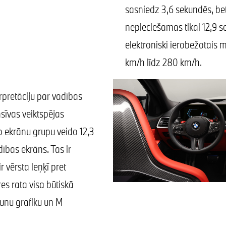
sasniedz 3,6 sekundēs, be
nepieciešamas tikai 12,9 s
elektroniski ierobežotais 
km/h līdz 280 km/h.
rpretāciju par vadības
sīvas veiktspējas
o ekrānu grupu veido 12,3
dības ekrāns. Tas ir
r vērsta leņķī pret
es rata visa būtiskā
aunu grafiku un M