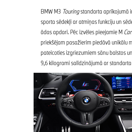
BMW M3
Touring
standarta aprīkojumā ir
sporta sēdekļi ar atmiņas funkciju un sēde
ādas apdari. Pēc izvēles pieejamie M
Car
priekšējam pasažierim piedāvā unikālu mo
pateicoties izgriezumiem sānu balstos un
9,6 kilogrami salīdzinājumā ar standart