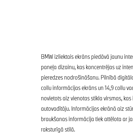
BMW izliektais ekrāns piedāvā jaunu inte
paneļa dizainu, kas koncentrējas uz inten
pieredzes nodrošināšanu. Pilnībā digitāl
collu informācijas ekrāns un 14,9 collu va
novietots aiz vienotas stikla virsmas, kas i
autovadītāju. Informācijas ekrānā aiz stūr
braukšanas informācija tiek attēlota ar j
raksturīgā stilā.