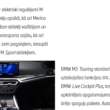
 elektriski regulējami M
kļu apsildi, kā arī Merino
bon
sēdekļi vadītājam un
tosporta sajūtu, kā arī
 zem pagalvjiem, ietaupīti
a M
Sport
sēdekļiem.
BMW M3
Touring
standart
uzlabojošas funkcijas: trī
BMW
Live Cockpit Plus
, t
apkārtējais apgaismojum
ārējo spoguļu pakete. Auto