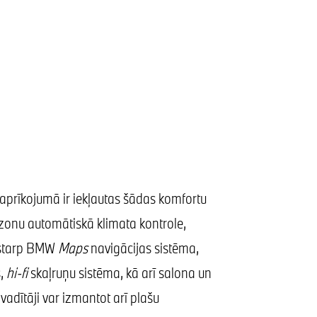
aprīkojumā ir iekļautas šādas komfortu
s zonu automātiskā klimata kontrole,
ostarp BMW
Maps
navigācijas sistēma,
s,
hi-fi
skaļruņu sistēma, kā arī salona un
vadītāji var izmantot arī plašu