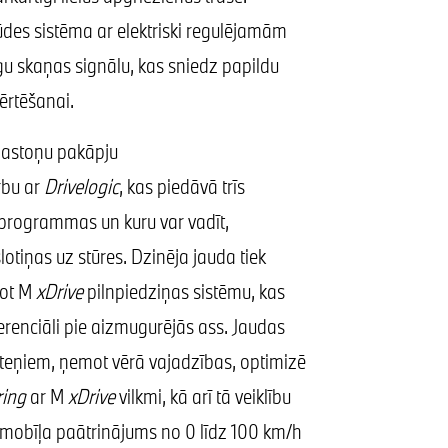
ūdes sistēma ar elektriski regulējamām
gu skaņas signālu, kas sniedz papildu
ērtēšanai.
 astoņu pakāpju
bu ar
Drivelogic
, kas piedāvā trīs
rogrammas un kuru var vadīt,
otiņas uz stūres. Dzinēja jauda tiek
jot M
xDrive
pilnpiedziņas sistēmu, kas
erenciāli pie aizmugurējās ass. Jaudas
iteņiem, ņemot vērā vajadzības, optimizē
ring
ar M
xDrive
vilkmi, kā arī tā veiklību
utomobīļa paātrinājums no 0 līdz 100 km/h