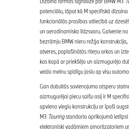
Dizaina formas signalizē par BMW M3
T
potenciālu, tāpat kā M specifiskā dizaina 
funkcionālās prasības attiecībā uz dzes
un aerodinamisko līdzsvaru. Galvenie no ti
bezrāmju BMW nieru režģa konstrukcija, l
atveres, paplašinātās riteņu arkas un izteik
kas kopā ar priekšējo un aizmugurējo du
veido melnu spīdīgu joslu ap visu automob
Gan dubultās savienojuma atsperu statnes
aizmugurējai piecu saišu asij ir M specifi
apvieno vieglu konstrukciju ar īpaši augs
M3
Touring
standarta aprīkojumā ietilpst
elektroniski vadāmiem amortizatoriem 