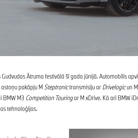
Gudvudas Ātruma festivālā šī gada jūnijā. Automobilis apv
n astoņu pakāpju M
Steptronic
transmisiju ar
Drivelogic
un M 
kai BMW M3
Competition Touring
ar M xDrive. Kā arī BMW iDr
as tehnoloģijas.