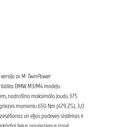
 versija ar M
TwinPower
zstrādāta BMW M3/M4 modeļu
m, nodrošina maksimālo jaudu 375
griezes momentu 650 Nm (479 ZS). 3,0
 dzesēšanas un eļļas padeves sistēmas ir
ārkārtīgi lielus apgriezienus trasē.