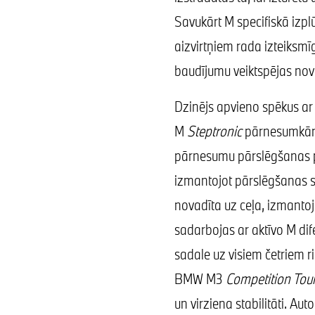
Savukārt M specifiskā izpl
aizvirtņiem rada izteiksmī
baudījumu veiktspējas nov
Dzinējs apvieno spēkus ar
M
Steptronic
pārnesumkār
pārnesumu pārslēgšanas p
izmantojot pārslēgšanas sl
novadīta uz ceļa, izmanto
sadarbojas ar aktīvo M dif
sadale uz visiem četriem r
BMW M3
Competition Tou
un virziena stabilitāti. A