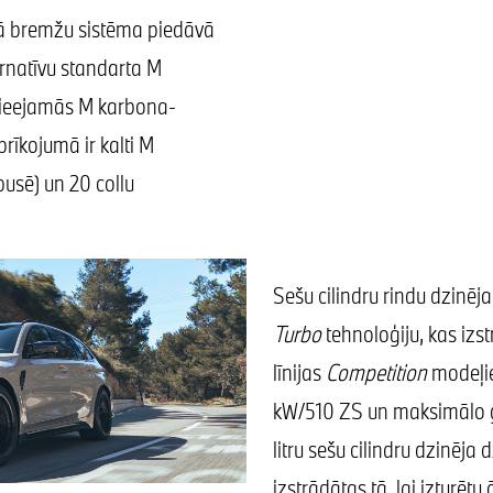
ā bremžu sistēma piedāvā
ernatīvu standarta M
 pieejamās M karbona-
rīkojumā ir kalti M
pusē) un 20 collu
Sešu cilindru rindu dzinēja
Turbo
tehnoloģiju, kas i
līnijas
Competition
modeļie
kW/510 ZS un maksimālo 
litru sešu cilindru dzinēja
izstrādātas tā, lai izturētu 