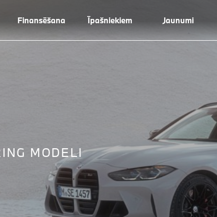
Finansēšana
Īpašniekiem
Jaunumi
RING MODELI