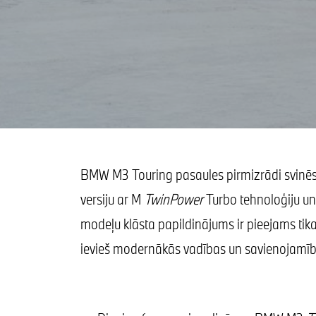
BMW M3 Touring pasaules pirmizrādi svinēs 
versiju ar M
TwinPower
Turbo tehnoloģiju u
modeļu klāsta papildinājums ir pieejams ti
ievieš modernākās vadības un savienojamīb