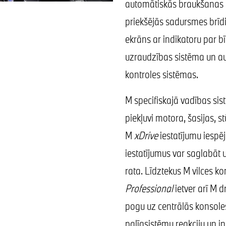
automātiskās braukšanas u
priekšējās sadursmes brī
ekrāns ar indikatoru par b
uzraudzības sistēma un a
kontroles sistēmas.
M specifiskajā vadības sis
piekļuvi motora, šasijas, 
M
xDrive
iestatījumu iespē
iestatījumus var saglabāt 
rata. Līdztekus M vilces k
Professional
ietver arī M d
pogu uz centrālās konsoles
palīgsistēmu reakciju un 