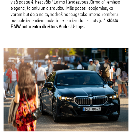
visā pasaulē. Festivāls “Laima Rendezvous Jūrmala” iemieso
eleganci, talantu un aizrautību. Mēs patiesi lepojamies, ka
varam būt daļa no tā, nodrošinot augstākā līmeņa komfortu
pasaulē iecienītiem māksliniekiem ierodoties Latvijā,”
stāsta
BMW autocentra direktors Andris Ustups.