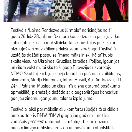
Festivāls “Laima Rendezvous Jūrmala” norisinājās no šī
gada 26. līdz 28. jūlijam Dzintaru koncertzālē un pulcēja virkni
sabiedrībā iecienītu mākslinieku, kas klausītājus priecēja ar
aizraujošiem muzikāliem priekšnesumiem. Šogad festivālā
uzstājās dažādi pasaules līmeņa mākslinieki, kā arī kupls
skaits viesu no Ukrainas, Gruzijas, Izraēlas, Polijas, Igaunijas
un citām valstīm, tai skaitā šī gada Eirovīzijas uzvarētājs
NEMO. Skatītājiem bija iespēja baudīt arī pašmāju izpildītājus,
piemēram, Mariju Naumovu, Intaru Busuli, Aiju Andrejevu, Citi
Zēni, Patrisha, Musiqq un citus. Trīs dienu garumā pasākuma
apmeklētāji pieredzēja dažāda stila augstvērtīgus koncertus
gan jau zināmu, gan jaunu talantu izpildījumā.
Festivāla laikā par mākslinieku komfortu rūpējās tā oficiālais
auto partneris BMW. “BMW grupa jau gadiem ir ne tikai
vadošais
premium
automobiļu ražotājs, bet arī nozīmīgs
augsta līmeņa mākslas projektu un pasākumu atbalstītājs