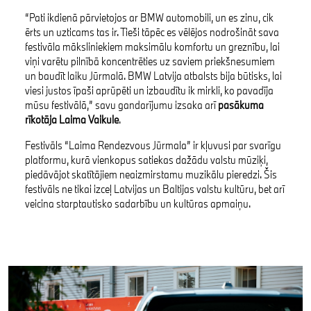
“Pati ikdienā pārvietojos ar BMW automobili, un es zinu, cik
ērts un uzticams tas ir. Tieši tāpēc es vēlējos nodrošināt sava
festivāla māksliniekiem maksimālu komfortu un greznību, lai
viņi varētu pilnībā koncentrēties uz saviem priekšnesumiem
un baudīt laiku Jūrmalā. BMW Latvija atbalsts bija būtisks, lai
viesi justos īpaši aprūpēti un izbaudītu ik mirkli, ko pavadīja
mūsu festivālā,” savu gandarījumu izsaka arī
pasākuma
rīkotāja
Laima Vaikule
.
Festivāls “Laima Rendezvous Jūrmala” ir kļuvusi par svarīgu
platformu, kurā vienkopus satiekas dažādu valstu mūziķi,
piedāvājot skatītājiem neaizmirstamu muzikālu pieredzi. Šis
festivāls ne tikai izceļ Latvijas un Baltijas valstu kultūru, bet arī
veicina starptautisko sadarbību un kultūras apmaiņu.