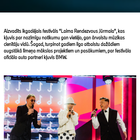
Aizvadīts ikgadējais festivāls “Laima Rendezvous Jūrmala”, kas
kļuvis par nozīmīgu notikumu gan vietējo, gan ārvalstu mūzikas
cienītāju vidū. Šogad, turpinot gadiem ilgo atbalstu dažādiem
augstākā līmeņa mākslas projektiem un pasākumiem, par festivāla
oficiālo auto partneri kļuvis BMW.