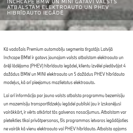
INCHCAPE BMW UN MINI GATAVI VALSTS
ATBALSTAM ELEKTROAUTO UN PHEV
HIBRĪDAUTO IEGĀDĒ
Kā vadošais Premium automobiļu segmenta tirgotājs Latvijā
Inchcape BMW ir gatavs jaunajam valsts atbalstam elektroauto un
ārēji lādējamo (PHEV) hibrīdauto iegādei, klientu izvēlei piedāvājot 4
dažādus BMW un MINI elektroauto un 5 dažādus PHEV hibrīdauto
modeļus, kā arī pieejamus mazlietotus elektroauto.
Lai arī informācija par jauno valsts atbalsta programmu bezemisiju
un mazemisiju transportlīdzekļu iegādei publiski jau ir izskanējusi
vairākkārt, ir vērts atkārtot tās galvenos nosacījumus. Atbalstam var
pieteikties tikai privātpersonas, šīs programmas ietvaros iegādājoties
ne vairāk kā vienu elektroauto vai PHEV hibrīdauto. Atbalsta apjoms