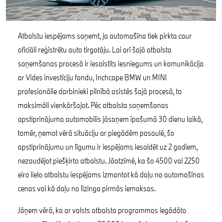
Atbalstu iespējams saņemt, ja automašīna tiek pirkta caur
oficiāli reģistrētu auto tirgotāju. Lai arī šajā atbalsta
saņemšanas procesā ir iesaistīts iesniegums un komunikācija
ar Vides investīciju fondu, Inchcape BMW un MINI
profesionālie darbinieki pilnībā asistēs šajā procesā, to
maksimāli vienkāršojot. Pēc atbalsta saņemšanas
apstiprinājuma automobilis jāsaņem īpašumā 30 dienu laikā,
tomēr, ņemot vērā situāciju ar piegādēm pasaulē, šo
apstiprinājumu un līgumu ir iespējams iesaldēt uz 2 gadiem,
nezaudējot piešķirto atbalstu. Jāatzīmē, ka šo 4500 vai 2250
eiro lielo atbalstu iespējams izmantot kā daļu no automašīnas
cenas vai kā daļu no līzinga pirmās iemaksas.
Jāņem vērā, ka ar valsts atbalsta programmas iegādāto