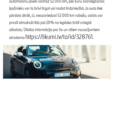
automašīnu jāveic vismaz 52 000 km, pēc kuru sasniegšanas
īpašnieks var to brīvi tirgot vai nodot tirdzniecībā. Ja auto tiek
pārdots ātrāk, t.i. nesasniedzot 52 000 km robežu, valsts var
prasīt atmaksāt līdz pat 20% no iegādes brīdī sniegtā
atbalsta. Sīkāka informācija par šo un citiem nosacījumiem
https://likumi.lv/ta/id/328761
atrodama
.
Bez tā, ka pārvietošanās notiek bez izmešiem un videi
draudzīgi, elektromobili ikdienā sniedz trīs būtiskas
priekšrocības – netiek piemēroti ekspluatācijas un
reģistrācijas nodokļi, Rīgas Satiksmes stāvvietas Rīgas centrā