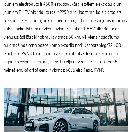
jauniem elektroauto ir 4500 eiro, savukārt lietotiem elektroauto un
jauniem PHEV hibrīdauto tas ir 2250 eiro. Jāatzīmē, ka šis atbalsts
pieejams elektroauto, ar kuru pēc ražotāja datiem iespējams nobraukt
vairāk nekā 150 km ar vienu uzlādi, savukārt PHEV hibrīdauto ar
vienu uzlādi jāspēj nobraukt vismaz 50 km. Vēl viens nosacījums –
automašīnas cena bāzes komplektācijā nedrīkst pārsniegt 72 600
eiro (iesk. PVN). Tāpat jāņem vērā, ka atbalsts lietota elektroauto
iegādē pieejams vien tad, ja tas Latvijā nav reģistrēts ilgāk par 6
mēnešiem, kā arī tā cena ir vismaz 6655 eiro (iesk. PVN).