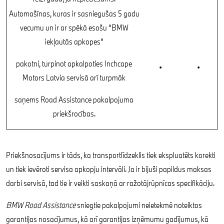
Automašīnas, kuras ir sasniegušas 5 gadu
vecumu un ir ar spēkā esošu “BMW
iekļautās apkopes”
pakotni, turpinot apkalpoties Inchcape
•
•
Motors Latvia servisā arī turpmāk
saņems Road Assistance pakalpojuma
priekšrocības.
Priekšnosacījums ir tāds, ka transportlīdzeklis tiek ekspluatēts korekti
un tiek ievēroti servisa apkopju intervāli. Ja ir bijuši papildus maksas
darbi servisā, tad tie ir veikti saskaņā ar ražotājrūpnīcas specifikāciju.
BMW Road Assistance
sniegtie pakalpojumi neietekmē noteiktos
garantijas nosacījumus, kā arī garantijas izņēmumu gadījumus, kā