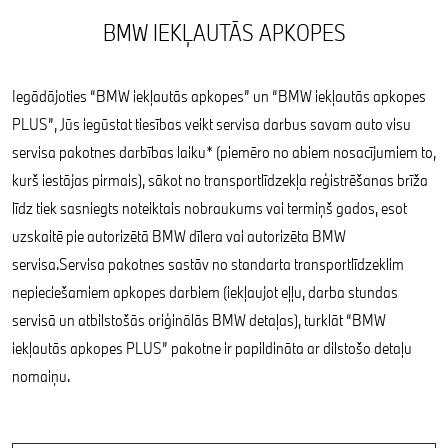
BMW IEKĻAUTĀS APKOPES
Iegādājoties “BMW iekļautās apkopes” un “BMW iekļautās apkopes
PLUS”, Jūs iegūstat tiesības veikt servisa darbus savam auto visu
servisa pakotnes darbības laiku* (piemēro no abiem nosacījumiem to,
kurš iestājas pirmais), sākot no transportlīdzekļa reģistrēšanas brīža
līdz tiek sasniegts noteiktais nobraukums vai termiņš gados, esot
uzskaitē pie autorizētā BMW dīlera vai autorizēta BMW
servisa.Servisa pakotnes sastāv no standarta transportlīdzeklim
nepieciešamiem apkopes darbiem (iekļaujot eļļu, darba stundas
servisā un atbilstošās oriģinālās BMW detaļas), turklāt “BMW
iekļautās apkopes PLUS” pakotne ir papildināta ar dilstošo detaļu
nomaiņu.