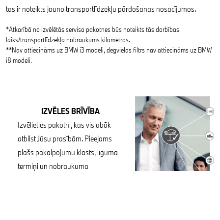
tas ir noteikts jauno transportlīdzekļu pārdošanas nosacījumos.
*Atkarībā no izvēlētās servisa pakotnes būs noteikts tās darbības
laiks/transportlīdzekļa nobraukums kilometros.
**Nav attiecināms uz BMW i3 modeli, degvielas filtrs nav attiecināms uz BMW
i8 modeli.
IZVĒLES BRĪVĪBA
Izvēlieties pakotni, kas vislabāk
atbilst Jūsu prasībām. Pieejams
plašs pakalpojumu klāsts, līguma
termiņi un nobraukuma
ierobežojumi.
IZMAKSU KONTROLE
Servisa apkopes, tehniskas