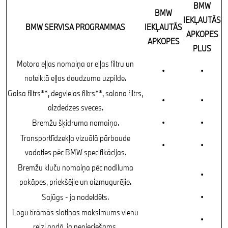
BMW
BMW
IEKĻAUTĀS
BMW SERVISA PROGRAMMAS
IEKĻAUTĀS
APKOPES
APKOPES
PLUS
Motora eļļas nomaiņa ar eļļas filtru un
•
•
noteiktā eļļas daudzuma uzpilde.
Gaisa filtrs**, degvielas filtrs**, salona filtrs,
•
•
aizdedzes sveces.
Bremžu šķidruma nomaiņa.
•
•
Transportlīdzekļa vizuālā pārbaude
•
•
vadoties pēc BMW specifikācijas.
Bremžu kluču nomaiņa pēc nodiluma
•
pakāpes, priekšējie un aizmugurējie.
Sajūgs - ja nodeldēts.
•
Logu tīrāmās slotiņas maksimums vienu
•
reizi gadā, ja nepieciešams.